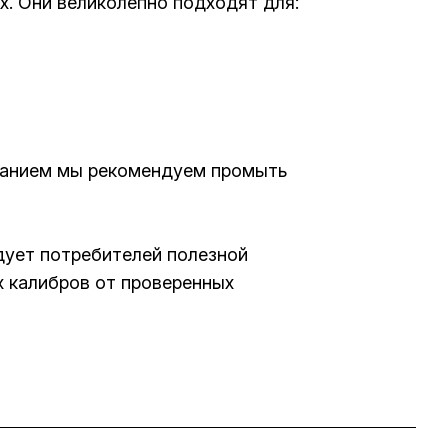
. Они великолепно подходят для:
ованием мы рекомендуем промыть
адует потребителей полезной
х калибров от проверенных