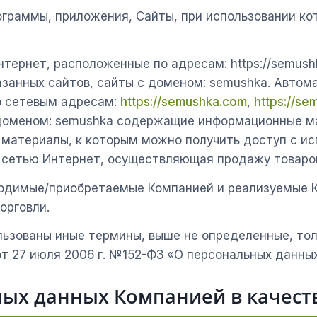
граммы, приложения, Сайты, при использовании к
тернет, расположенные по адресам: https://semushka
указанных сайтов, сайты с доменом: semushka. Авт
о сетевым адресам:
https://semushka.com
,
https://se
 доменом: semushka содержащие информационные ма
 материалы, к которым можно получить доступ с и
сетью Интернет, осуществляющая продажу товаров
одимые/приобретаемые Компанией и реализуемые К
орговли.
льзованы иные термины, выше не определенные, тол
т 27 июля 2006 г. №152-ФЗ «О персональных данных
ных данных Компанией в качест