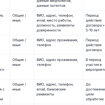
данные медполисов,
данные патентов
ль
Общие /
ФИО, адрес, телефон,
Период
иные
email, место работы,
действия
должность, реквизиты
договора +
доверенности
5-10 лет
Общие /
ФИО, адрес проживания,
Период
иные
телефон
действия
договора
Общие /
ФИО, адрес проживания,
В период
иные
телефон
участия в
ого
мероприят
Общие /
ФИО, адрес, телефон,
До
я с
иные
email, банковские
достижени
реквизиты
цели
ем
обработки