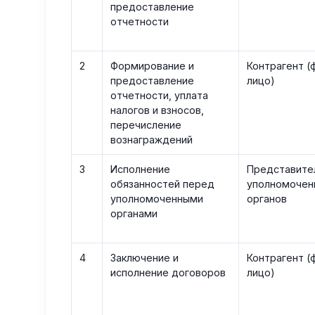
предоставление
отчетности
2
Формирование и
Контрагент (ф
предоставление
лицо)
отчетности, уплата
налогов и взносов,
перечисление
вознаграждений
3
Исполнение
Представите
обязанностей перед
уполномочен
уполномоченными
органов
органами
4
Заключение и
Контрагент (ф
исполнение договоров
лицо)