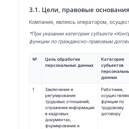
3.1. Цели, правовые основан
Компания, являясь оператором, осущес
*При указании категории субъекта «Кон
функции по гражданско-правовым догово
№
Цель обработки
Категория
персональных данных
субъектов
персональн
данных
1
Заключение и
Работники,
регулирование
осуществля
трудовых отношений,
функции по
отражения информации
трудовому
в кадровых
договору
документах,
формирование и