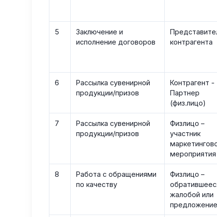
5
Заключение и
Представите
исполнение договоров
контрагента
6
Рассылка сувенирной
Контрагент -
продукции/призов
Партнер
(физ.лицо)
7
Рассылка сувенирной
Физлицо –
продукции/призов
участник
маркетингов
мероприятия
8
Работа с обращениями
Физлицо –
по качеству
обратившеес
жалобой или
предложени