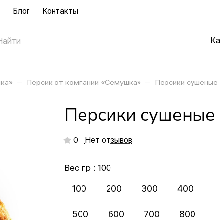
Блог
Контакты
–
–
шка»
Персик от компании «Семушка»
Персики сушеные
Персики сушеные 
0
Нет отзывов
Вес гр :
100
100
200
300
400
500
600
700
800