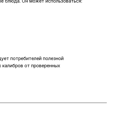
е блюда. Он может использоваться:
адует потребителей полезной
х калибров от проверенных