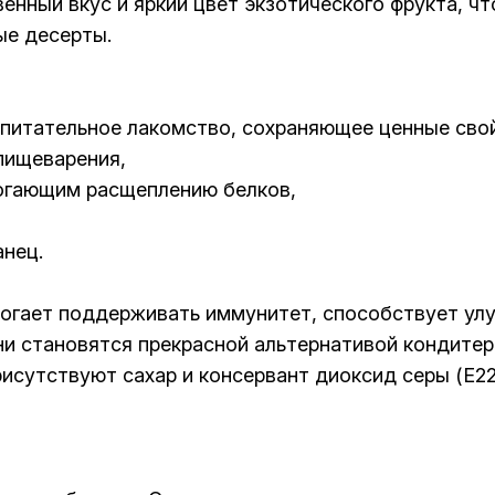
нный вкус и яркий цвет экзотического фрукта, ч
ые десерты.
и питательное лакомство, сохраняющее ценные свой
пищеварения,
огающим расщеплению белков,
анец.
могает поддерживать иммунитет, способствует ул
и становятся прекрасной альтернативой кондитер
рисутствуют сахар и консервант диоксид серы (Е22