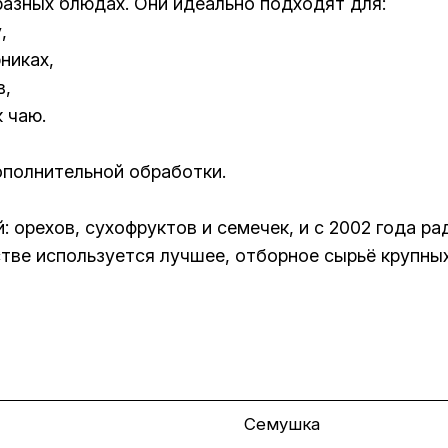
азных блюдах. Они идеально подходят для:
,
никах,
в,
 чаю.
ополнительной обработки.
 орехов, сухофруктов и семечек, и с 2002 года р
тве используется лучшее, отборное сырьё крупны
Семушка