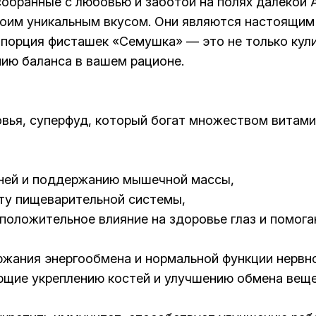
обранные с любовью и заботой на полях далекой А
воим уникальным вкусом. Они являются настоящим
порция фисташек «Семушка» — это не только кули
ию баланса в вашем рационе.
вья, суперфуд, который богат множеством витами
аней и поддержанию мышечной массы,
ту пищеварительной системы,
 положительное влияние на здоровье глаз и помог
ржания энергообмена и нормальной функции нервн
ующие укреплению костей и улучшению обмена веще