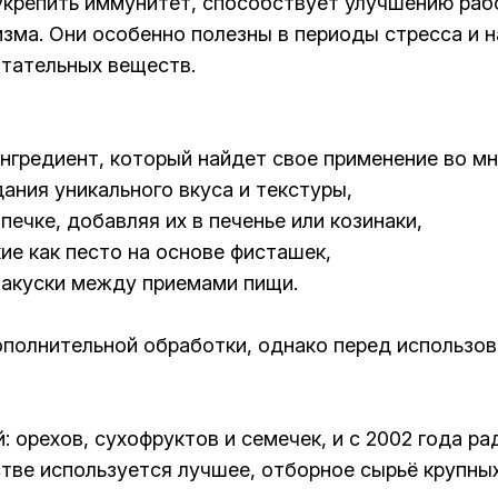
укрепить иммунитет, способствует улучшению раб
изма. Они особенно полезны в периоды стресса и 
итательных веществ.
нгредиент, который найдет свое применение во м
дания уникального вкуса и текстуры,
печке, добавляя их в печенье или козинаки,
кие как песто на основе фисташек,
 закуски между приемами пищи.
дополнительной обработки, однако перед использ
 орехов, сухофруктов и семечек, и с 2002 года р
тве используется лучшее, отборное сырьё крупны