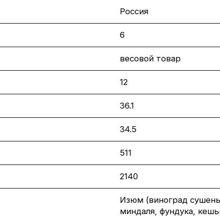
Россия
6
весовой товар
12
36.1
34.5
511
2140
Изюм (виноград сушены
миндаля, фундука, кешь