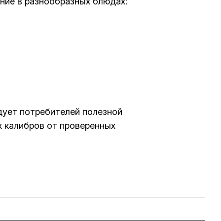
ние в разнообразных блюдах:
адует потребителей полезной
х калибров от проверенных