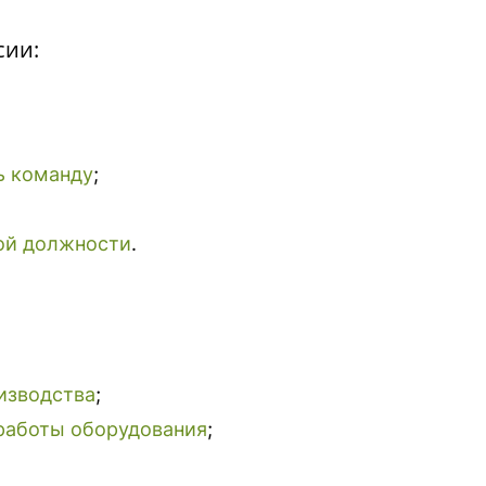
сии:
ь команду
;
ой должности
.
изводства
;
работы оборудования
;