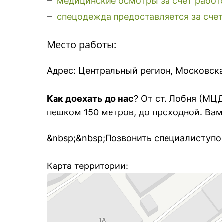
медицинские осмотры за счет работ
cпецодежда предоставляется за сче
Место работы:
Адрес: Центральный регион, Московска
Как доехать до нас
? От ст. Лобня (МЦД
пешком 150 метров, до проходной. Ва
&nbsp;&nbsp;Позвонить специалиступо
Карта территории: