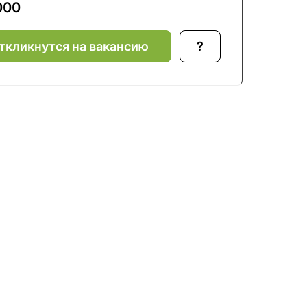
000
ткликнутся на вакансию
?