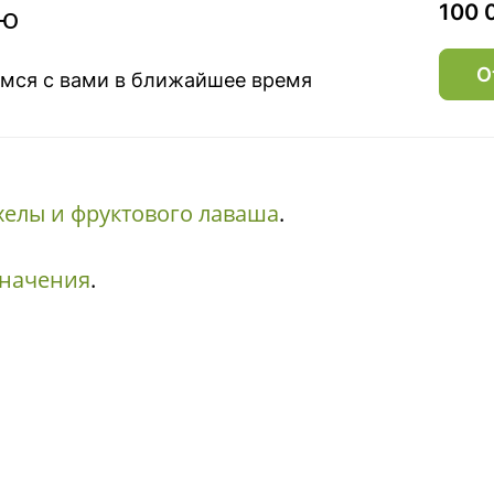
ию
100 
О
емся с вами в ближайшее время
хелы и фруктового лаваша
.
значения
.