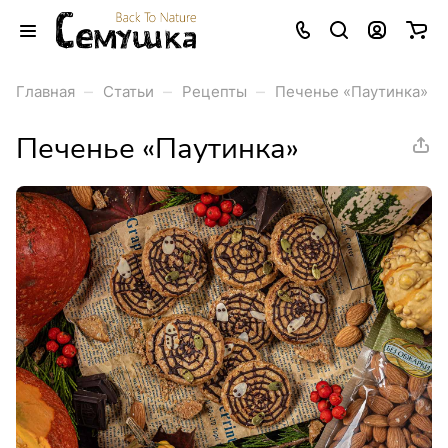
–
–
–
Главная
Статьи
Рецепты
Печенье «Паутинка»
Печенье «Паутинка»