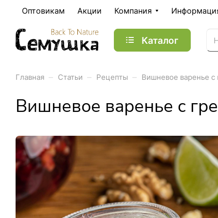
Оптовикам
Акции
Компания
Информаци
Каталог
–
–
–
Главная
Статьи
Рецепты
Вишневое варенье с
Вишневое варенье с гр