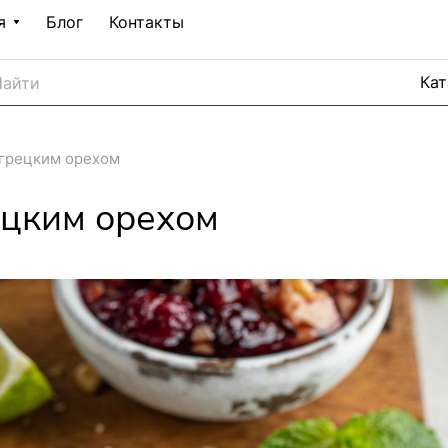
я
Блог
Контакты
 грецким орехом
ецким орехом