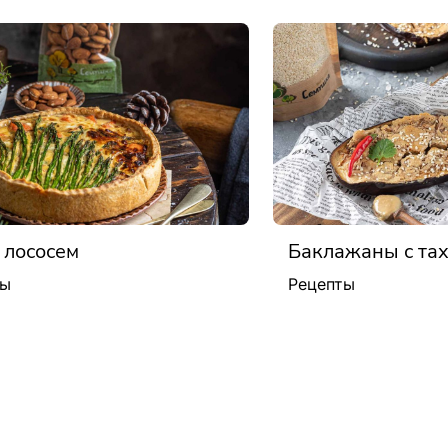
 лососем
Баклажаны с та
ты
Рецепты