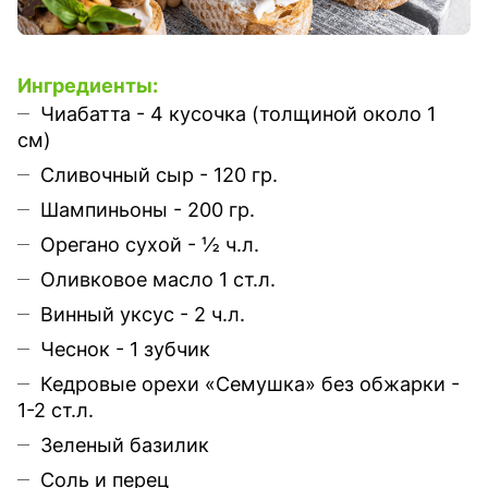
Ингредиенты:
Чиабатта - 4 кусочка (толщиной около 1
см)
Сливочный сыр - 120 гр.⁣⁣
Шампиньоны - 200 гр.⁣⁣
Орегано сухой - ½ ч.л.⁣⁣
Оливковое масло 1 ст.л.⁣⁣
Винный уксус - 2 ч.л.⁣⁣
Чеснок - 1 зубчик⁣⁣
Кедровые орехи «Семушка» без обжарки -
1-2 ст.л.⁣⁣
Зеленый базилик⁣⁣
Соль и перец⁣⁣